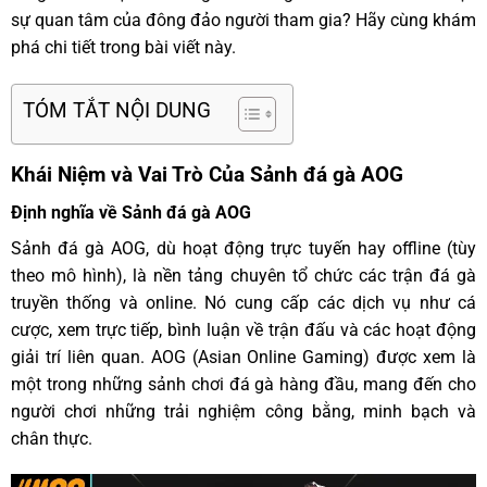
sự quan tâm của đông đảo người tham gia? Hãy cùng khám
phá chi tiết trong bài viết này.
TÓM TẮT NỘI DUNG
Khái Niệm và Vai Trò Của Sảnh đá gà AOG
Định nghĩa về Sảnh đá gà AOG
Sảnh đá gà AOG, dù hoạt động trực tuyến hay offline (tùy
theo mô hình), là nền tảng chuyên tổ chức các trận đá gà
truyền thống và online. Nó cung cấp các dịch vụ như cá
cược, xem trực tiếp, bình luận về trận đấu và các hoạt động
giải trí liên quan. AOG (Asian Online Gaming) được xem là
một trong những sảnh chơi đá gà hàng đầu, mang đến cho
người chơi những trải nghiệm công bằng, minh bạch và
chân thực.