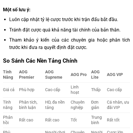
Một số lưu ý:
Luôn cập nhật tỷ lệ cược trước khi trận đấu bắt đầu.
Tránh đặt cược quá khả năng tài chính của bản thân.
Tham khảo ý kiến của các chuyên gia hoặc phân tích
trước khi đưa ra quyết định đặt cược.
So Sánh Các Nền Tảng Chính
Tính
AOG
AOG
AOG
AOG Pro
AOG VIP
Năng
Premier
Supreme
Lite
Linh
Giá cả
Phù hợp
Cao cấp
Thấp
Cao cấp
hoạt
Tính
Phân tích,
HD, đa nền
Chuyên
Đơn
Cá nhân, ưu
năng
bình luận
tảng
nghiệp
giản
đãi VIP
Phản
Trung
Rất cao
Rất cao
Tốt
Rất tốt
hồi
bình
Phù
Người chơi
Chuyên
Người
Cược lớn,