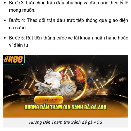
Bước 3: Lựa chọn trận đấu phù hợp và đặt cược theo tỷ lệ
mong muốn.
Bước 4: Theo dõi trận đấu trực tiếp thông qua giao diện
cá cược.
Bước 5: Rút tiền thắng cược về tài khoản ngân hàng hoặc
ví điện tử.
Hướng Dẫn Tham Gia Sảnh đá gà AOG