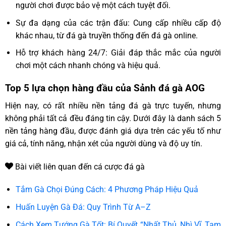
người chơi được bảo vệ một cách tuyệt đối.
Sự đa dạng của các trận đấu: Cung cấp nhiều cấp độ
khác nhau, từ đá gà truyền thống đến đá gà online.
Hỗ trợ khách hàng 24/7: Giải đáp thắc mắc của người
chơi một cách nhanh chóng và hiệu quả.
Top 5 lựa chọn hàng đầu của Sảnh đá gà AOG
Hiện nay, có rất nhiều nền tảng đá gà trực tuyến, nhưng
không phải tất cả đều đáng tin cậy. Dưới đây là danh sách 5
nền tảng hàng đầu, được đánh giá dựa trên các yếu tố như
giá cả, tính năng, nhận xét của người dùng và độ uy tín.
Bài viết liên quan đến cá cược đá gà
Tắm Gà Chọi Đúng Cách: 4 Phương Pháp Hiệu Quả
Huấn Luyện Gà Đá: Quy Trình Từ A–Z
Cách Xem Tướng Gà Tốt: Bí Quyết “Nhất Thủ, Nhì Vĩ, Tam