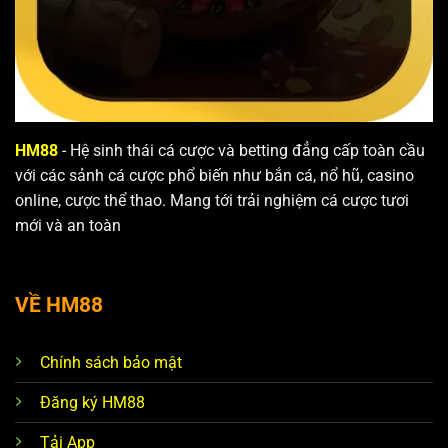
HM88
- Hệ sinh thái cá cược và betting đẳng cấp toàn cầu
với các sảnh cá cược phổ biến như bắn cá, nổ hũ, casino
online, cược thể thao. Mang tới trải nghiệm cá cược tươi
mới và an toàn
VỀ HM88
Chính sách bảo mật
Đăng ký HM88
Tải App