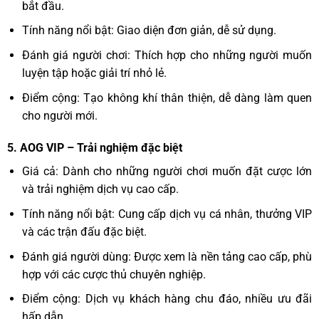
bắt đầu.
Tính năng nổi bật: Giao diện đơn giản, dễ sử dụng.
Đánh giá người chơi: Thích hợp cho những người muốn
luyện tập hoặc giải trí nhỏ lẻ.
Điểm cộng: Tạo không khí thân thiện, dễ dàng làm quen
cho người mới.
5. AOG VIP – Trải nghiệm đặc biệt
Giá cả: Dành cho những người chơi muốn đặt cược lớn
và trải nghiệm dịch vụ cao cấp.
Tính năng nổi bật: Cung cấp dịch vụ cá nhân, thưởng VIP
và các trận đấu đặc biệt.
Đánh giá người dùng: Được xem là nền tảng cao cấp, phù
hợp với các cược thủ chuyên nghiệp.
Điểm cộng: Dịch vụ khách hàng chu đáo, nhiều ưu đãi
hấp dẫn.