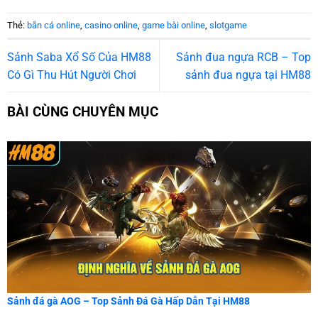
Thẻ:
bắn cá online
,
casino online
,
game bài online
,
slotgame
Sảnh Saba Xổ Số Của HM88
Sảnh đua ngựa RCB – Top
Có Gì Thu Hút Người Chơi
sảnh đua ngựa tại HM88
BÀI CÙNG CHUYÊN MỤC
Sảnh đá gà AOG – Top Sảnh Đá Gà Hấp Dẫn Tại HM88