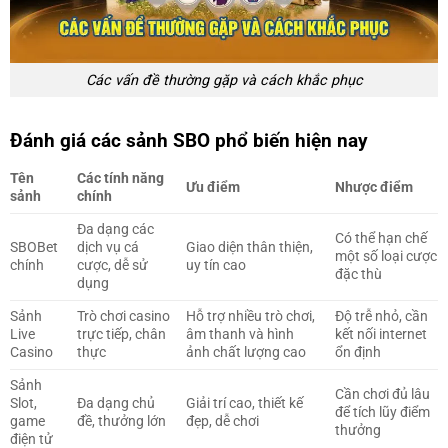
Các vấn đề thường gặp và cách khắc phục
Đánh giá các sảnh SBO phổ biến hiện nay
Tên
Các tính năng
Ưu điểm
Nhược điểm
sảnh
chính
Đa dạng các
Có thể hạn chế
SBOBet
dịch vụ cá
Giao diện thân thiện,
một số loại cược
chính
cược, dễ sử
uy tín cao
đặc thù
dụng
Sảnh
Trò chơi casino
Hỗ trợ nhiều trò chơi,
Độ trễ nhỏ, cần
Live
trực tiếp, chân
âm thanh và hình
kết nối internet
Casino
thực
ảnh chất lượng cao
ổn định
Sảnh
Cần chơi đủ lâu
Slot,
Đa dạng chủ
Giải trí cao, thiết kế
để tích lũy điểm
game
đề, thưởng lớn
đẹp, dễ chơi
thưởng
điện tử