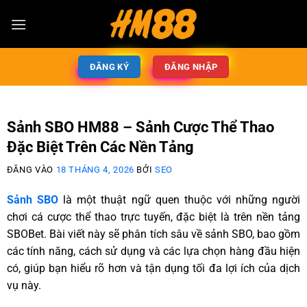
ĐĂNG KÝ
ĐĂNG NHẬP
Sảnh SBO HM88 – Sảnh Cược Thể Thao
Đặc Biệt Trên Các Nền Tảng
ĐĂNG VÀO
18 THÁNG 4, 2026
BỞI
SEO
Sảnh SBO
là một thuật ngữ quen thuộc với những người
chơi cá cược thể thao trực tuyến, đặc biệt là trên nền tảng
SBOBet. Bài viết này sẽ phân tích sâu về sảnh SBO, bao gồm
các tính năng, cách sử dụng và các lựa chọn hàng đầu hiện
có, giúp bạn hiểu rõ hơn và tận dụng tối đa lợi ích của dịch
vụ này.