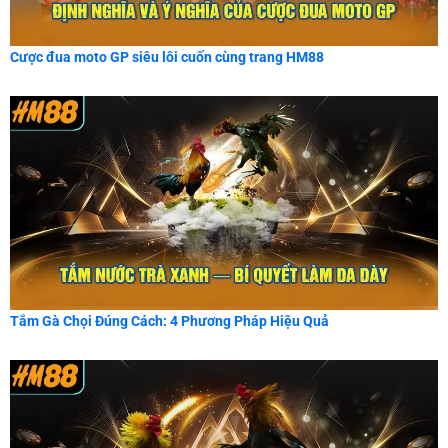
Cược đua moto GP siêu lôi cuốn cùng trang HM88
Tắm Gà Chọi Đúng Cách: 4 Phương Pháp Hiệu Quả