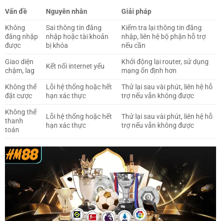
Vấn đề
Nguyên nhân
Giải pháp
Không
Sai thông tin đăng
Kiểm tra lại thông tin đăng
đăng nhập
nhập hoặc tài khoản
nhập, liên hệ bộ phận hỗ trợ
được
bị khóa
nếu cần
Giao diện
Khởi động lại router, sử dụng
Kết nối internet yếu
chậm, lag
mạng ổn định hơn
Không thể
Lỗi hệ thống hoặc hết
Thử lại sau vài phút, liên hệ hỗ
đặt cược
hạn xác thực
trợ nếu vẫn không được
Không thể
Lỗi hệ thống hoặc hết
Thử lại sau vài phút, liên hệ hỗ
thanh
hạn xác thực
trợ nếu vẫn không được
toán