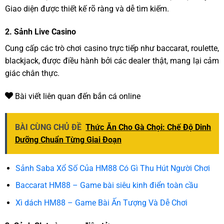
Giao diện được thiết kế rõ ràng và dễ tìm kiếm.
2. Sảnh Live Casino
Cung cấp các trò chơi casino trực tiếp như baccarat, roulette,
blackjack, được điều hành bởi các dealer thật, mang lại cảm
giác chân thực.
Bài viết liên quan đến bắn cá online
BÀI CÙNG CHỦ ĐỀ
Thức Ăn Cho Gà Chọi: Chế Độ Dinh
Dưỡng Chuẩn Từng Giai Đoạn
Sảnh Saba Xổ Số Của HM88 Có Gì Thu Hút Người Chơi
Baccarat HM88 – Game bài siêu kinh điển toàn cầu
Xì dách HM88 – Game Bài Ấn Tượng Và Dễ Chơi